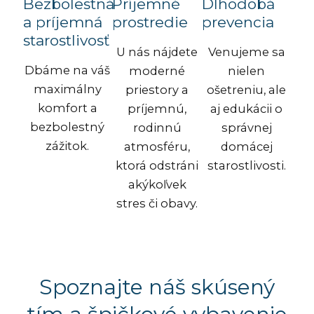
Bezbolestná
Príjemné
Dlhodobá
a príjemná
prostredie
prevencia
starostlivosť
U nás nájdete
Venujeme sa
Dbáme na váš
moderné
nielen
maximálny
priestory a
ošetreniu, ale
komfort a
príjemnú,
aj edukácii o
bezbolestný
rodinnú
správnej
zážitok.
atmosféru,
domácej
ktorá odstráni
starostlivosti.
akýkoľvek
stres či obavy.
Spoznajte náš skúsený