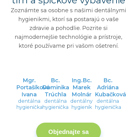
tím a špičkové vybavenie
Zoznámte sa osobne s našimi dentálnymi
hygienikmi, ktorí sa postarajú o vaše
zdravie a pohodlie. Pozrite si
najmodernejšie technológie a prístroje,
ktoré používame pri vašom ošetrení.
Mgr.
Bc.
Ing.Bc.
Bc.
Portašíková
Dominika
Marek
Adriána
Ivana
Trúchla
Molnár
Kubačková
dentálna
dentálna
dentálny
dentálna
hygienička
hygienička
hygienik
hygienička
Objednajte sa