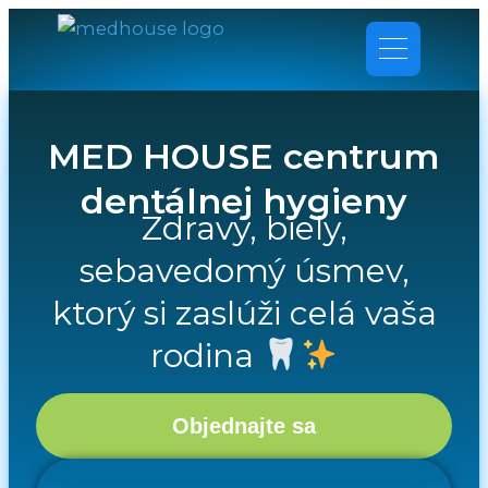
Preskočiť
na
obsah
MED HOUSE centrum
dentálnej hygieny
Zdravý, biely,
sebavedomý úsmev,
ktorý si zaslúži celá vaša
rodina
Objednajte sa